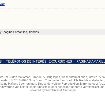
ort)
ry:
páginas amarillas,
tiendas
S
TELÉFONOS DE INTERÉS
EXCURSIONES
PÁGINAS AMARIL
Jordi im Süden Mallorcas, Strände, Ausflugstipps, Wetterinformationen, Infos zu A
s mehr ... © 2010-2020 Nina Braun, Colònia de Sant Jordi. Alle Rechte vorbehalten
ird keine Haftung übernommen. Eine anderweitige Reproduktion, Mirroring oder Anz
in werden von keiner Regierungsstelle oder sonstigen Behörde veröffentlicht und
Powered by
WordPress
&
Atahualpa