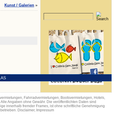
Kunst / Galerien
»
LAS
utovermietungen, Fahrradvermietungen, Bootsvermietungen, Hotels,
, Alle Angaben ohne Gewähr. Die veröffentlichten Daten sind
eige innerhalb fremder Frames, ist ohne schriftliche Genehmigung
 betrieben.
Disclaimer
,
Impressum