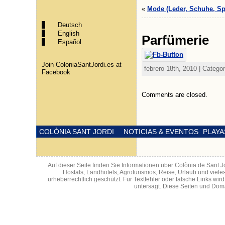
«
Mode (Leder, Schuhe, Sp
Deutsch
English
Parfümerie
Español
Join ColoniaSantJordi.es at
febrero 18th, 2010 | Catego
Facebook
Comments are closed.
COLÒNIA SANT JORDI
NOTICIAS & EVENTOS
PLAYA
Auf dieser Seite finden Sie Informationen über Colònia de Sant 
Hostals, Landhotels, Agroturismos, Reise, Urlaub und viele
urheberrechtlich geschützt. Für Textfehler oder falsche Links w
untersagt. Diese Seiten und Doma