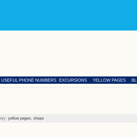
USEFUL PHONE NUMBERS
EXCURSIONS
YELLOW PAGES
B
ort)
gory:
yellow pages,
shops