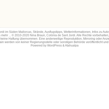
Jordi im Süden Mallorcas, Strände, Ausflugstipps, Wetterinformationen, Infos zu A
s mehr ... © 2010-2020 Nina Braun, Colònia de Sant Jordi. Alle Rechte vorbehalten
ird keine Haftung übernommen. Eine anderweitige Reproduktion, Mirroring oder Anz
in werden von keiner Regierungsstelle oder sonstigen Behörde veröffentlicht und
Powered by
WordPress
&
Atahualpa