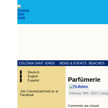
COLÒNIA SANT JORDI
NEWS & EVENTS
BEACHES
«
Mode (Leder, Schuhe, Sp
Deutsch
English
Parfümerie
Español
Join ColoniaSantJordi.es at
February 18th, 2010 | Cate
Facebook
Comments are closed.