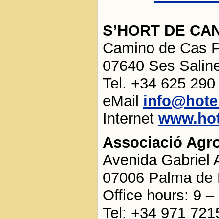
S’HORT DE CA
Camino de Cas P
07640 Ses Salin
Tel. +34 625 290
eMail
info@hote
Internet
www.hot
Associació Agro
Avenida Gabriel A
07006 Palma de M
Office hours: 9 –
Tel: +34 971 721