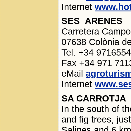
Internet
www.hot
SES ARENES
Carretera Campos
07638 Colònia de
Tel. +34 971655
Fax +34 971 711
eMail
agroturi
Internet
www.se
SA CARROTJA
In the south of t
and fig trees, jus
Salines and 6 km