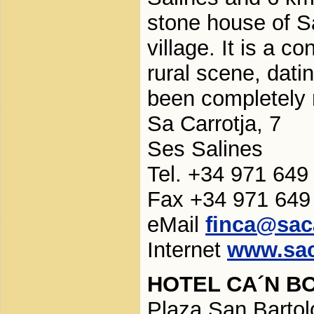
stone house of Sa
village. It is a c
rural scene, dati
been completely 
Sa Carrotja, 7
Ses Salines
Tel. +34 971 649
Fax +34 971 649
eMail
finca@sac
Internet
www.sac
HOTEL CA´N B
Plaza San Barto