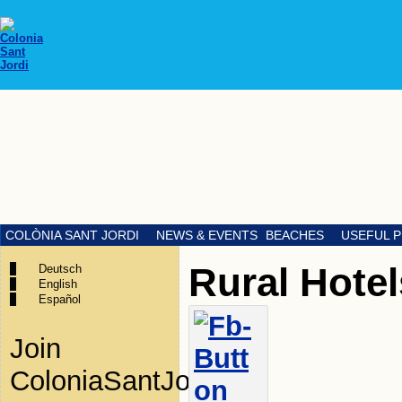
COLÒNIA SANT JORDI
NEWS & EVENTS
BEACHES
USEFUL 
Rural Hotel
Deutsch
English
Español
Join
ColoniaSantJordi.es