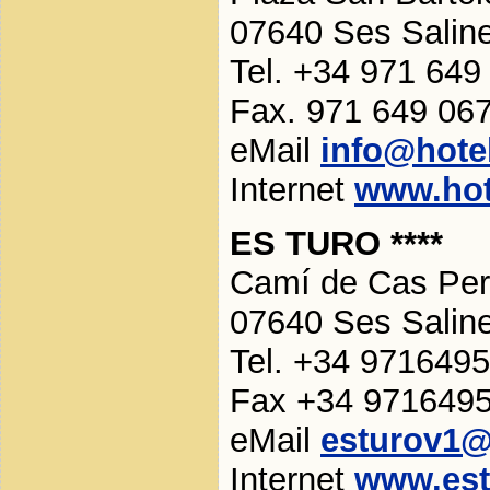
07640 Ses Salin
Tel. +34 971 649
Fax. 971 649 06
eMail
info@hote
Internet
www.hot
ES TURO ****
Camí de Cas Per
07640 Ses Salin
Tel. +34 971649
Fax +34 971649
eMail
esturov1@
Internet
www.est