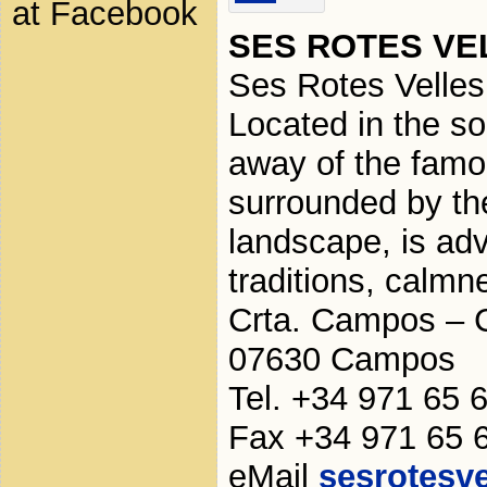
at Facebook
SES ROTES VE
Ses Rotes Velles 
Located in the so
away of the famo
surrounded by th
landscape, is adv
traditions, calmn
Crta. Campos – C
07630 Campos
Tel. +34 971 65 
Fax +34 971 65 
eMail
sesrotesv