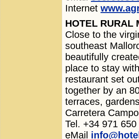
Internet
www.agr
HOTEL RURAL 
Close to the virg
southeast Mallorc
beautifully creat
place to stay wit
restaurant set out
together by an 8
terraces, garden
Carretera Campos
Tel. +34 971 650
eMail
info@hote