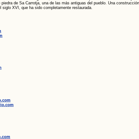
 piedra de Sa Carrotja, una de las más antiguas del pueblo. Una construcción
el siglo XVI, que ha sido completamente restaurada.
m
om
m
io.com
rio.com
o.com