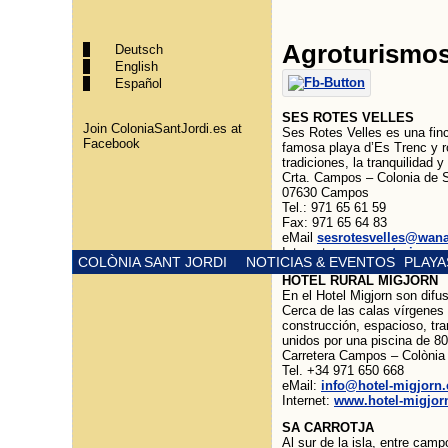
Agroturismo
Deutsch
English
Español
SES ROTES VELLES
Join ColoniaSantJordi.es at
Ses Rotes Velles es una finc
Facebook
famosa playa d’Es Trenc y r
tradiciones, la tranquilidad y
Crta. Campos – Colonia de S
07630 Campos
Tel.: 971 65 61 59
Fax: 971 65 64 83
eMail
sesrotesvelles@wan
Internet
www.agroturismose
COLÒNIA SANT JORDI
NOTICIAS & EVENTOS
PLAYA
HOTEL RURAL MIGJORN
En el Hotel Migjorn son difus
Cerca de las calas vírgenes 
construcción, espacioso, tra
unidos por una piscina de 80
Carretera Campos – Colònia
Tel. +34 971 650 668
eMail:
info@hotel-migjorn
Internet:
www.hotel-migjor
SA CARROTJA
Al sur de la isla, entre cam