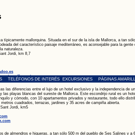
s
a típicamente mallorquina. Situada en el sur de la isla de Mallorca, a tan sól
odeada del característico paisaje mediterráneo, es aconsejable para la gente
 la naturaleza.
ant Jordi, km 8,7
adoo.es
srotesvelles.net
S
TELÉFONOS DE INTERÉS
EXCURSIONES
PÁGINAS AMARIL
as las diferencias entre el lujo de un hotel exclusivo y la independencia de u
y las playas blancas del sureste de Mallorca. Este escondrijo rural es un hote
nquilo y cómodo, con 10 apartamentos privados y restaurante, todo ello distri
 metros cuadrados, terrazas, jardines y 35 acres de campiña abierta.
 Sant Jordi, km5
.com
n.com
pos de almendros e higueras, a tan sólo 500 m del pueblo de Ses Salines y a 