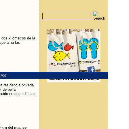
o dos kilómetros de la
 que ama las
LAS
na residencia privada.
l de bella
buido en dos edificios
6 km del mar, se