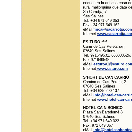
encuentra la antigua casa de
rural mallorquina que data d
Sa Carrotja, 7
Ses Salines
Tel. +34 971 649 053
Fax +34 971 649 162
eMail
finca@sacarrotja.co
Internet
www.sacarrotja.c
ES TURO ****
Camí de Cas Perets s/n
07640 Ses Salines
Tel. 971649531, 663808526.
Fax 971649548
eMail
esturov1@esturo.co
Internet
www.esturo.com
S’HORT DE CAN CARRIÓ
Camino de Cas Perets, 2
07640 Ses Salines
Tel. +34 625 290 137
eMail
info@hotel-can-carr
Internet
www.hotel-can-car
HOTEL CA´N BONICO
Plaza San Bartolomé 8
07640 Ses Salines
Tel. +34 971 649 022
Fax. 971 649 067
eMail
info@hotelcanbonic