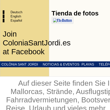
Tienda de fotos
Deutsch
English
Español
Join
ColoniaSantJordi.es
at Facebook
COLÒNIA SANT JORDI
NOTICIAS & EVENTOS
PLAYAS
TELÉF
Auf dieser Seite finden Sie
Mallorcas, Strände, Ausflugst
Fahrradvermietungen, Bootsverm
Reise, Urlaub und vieles mehr .