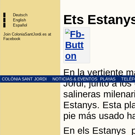
Ets Estany
Deutsch
English
Español
Join ColoniaSantJordi.es at
Facebook
En la vertiente m
COLÒNIA SANT JORDI
NOTICIAS & EVENTOS
PLAYAS
TELÉF
Jordi, junto a lo
salineras milenar
Estanys. Esta pla
pie más usado ha
En els Estanys p