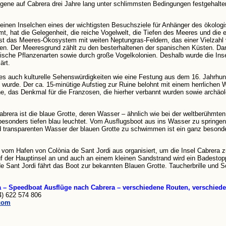
gene auf Cabrera drei Jahre lang unter schlimmsten Bedingungen festgehalte
seinen Inselchen eines der wichtigsten Besuchsziele für Anhänger des ökolo
t, hat die Gelegenheit, die reiche Vogelwelt, die Tiefen des Meeres und die e
 ist das Meeres-Ökosystem mit weiten Neptungras-Feldern, das einer Vielzahl
hren. Der Meeresgrund zählt zu den besterhaltenen der spanischen Küsten. Dar
ische Pflanzenarten sowie durch große Vogelkolonien. Deshalb wurde die In
ärt.
es auch kulturelle Sehenswürdigkeiten wie eine Festung aus dem 16. Jahrhun
rt wurde. Der ca. 15-minütige Aufstieg zur Ruine belohnt mit einem herrlichen 
che, das Denkmal für die Franzosen, die hierher verbannt wurden sowie archäo
Cabrera ist die blaue Grotte, deren Wasser – ähnlich wie bei der weltberühmten
 besonders tiefen blau leuchtet. Vom Ausflugsboot aus ins Wasser zu springe
und transparenten Wasser der blauen Grotte zu schwimmen ist ein ganz besonde
 vom Hafen von Colònia de Sant Jordi aus organisiert, um die Insel Cabrera
f der Hauptinsel an und auch an einem kleinen Sandstrand wird ein Badestopp
e Sant Jordi fährt das Boot zur bekannten Blauen Grotte. Taucherbrille und S
a – Speedboat Ausflüge nach Cabrera – verschiedene Routen, verschied
4) 622 574 806
com