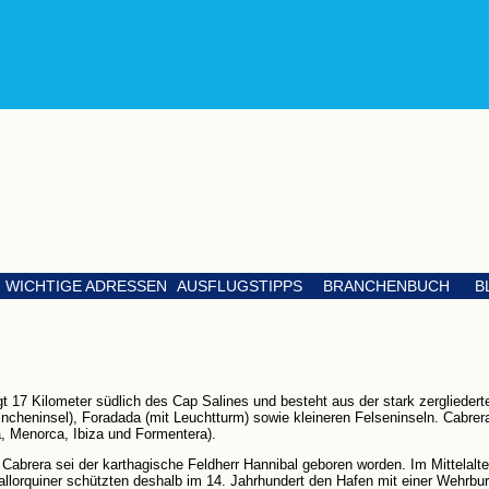
WICHTIGE ADRESSEN
AUSFLUGSTIPPS
BRANCHENBUCH
B
gt 17 Kilometer südlich des Cap Salines und besteht aus der stark zerglieder
incheninsel), Foradada (mit Leuchtturm) sowie kleineren Felseninseln. Cabrera 
a, Menorca, Ibiza und Formentera).
 Cabrera sei der karthagische Feldherr Hannibal geboren worden. Im Mittelalte
allorquiner schützten deshalb im 14. Jahrhundert den Hafen mit einer Wehrb