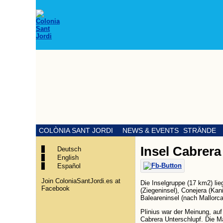
COLÒNIA SANT JORDI
NEWS & EVENTS
STRÄNDE
Insel Cabrera
Deutsch
English
Español
Join ColoniaSantJordi.es at
Die Inselgruppe (17 km2) lie
Facebook
(Ziegeninsel), Conejera (Kan
Baleareninsel (nach Mallorc
Plinius war der Meinung, auf
Cabrera Unterschlupf. Die M