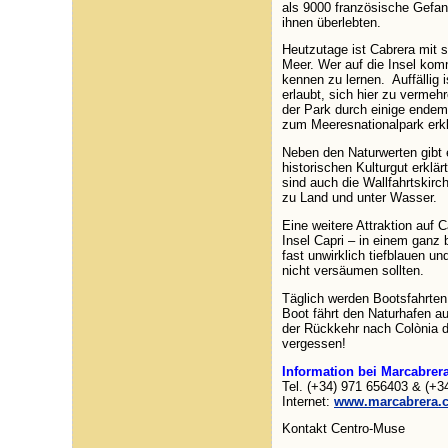
als 9000 französische Gefan
ihnen überlebten.
Heutzutage ist Cabrera mit 
Meer. Wer auf die Insel komm
kennen zu lernen. Auffällig
erlaubt, sich hier zu verme
der Park durch einige endem
zum Meeresnationalpark erkl
Neben den Naturwerten gibt 
historischen Kulturgut erklä
sind auch die Wallfahrtskir
zu Land und unter Wasser.
Eine weitere Attraktion auf 
Insel Capri – in einem ganz
fast unwirklich tiefblauen 
nicht versäumen sollten.
Täglich werden Bootsfahrten
Boot fährt den Naturhafen au
der Rückkehr nach Colònia d
vergessen!
Information bei Marcabrer
Tel. (+34) 971 656403 & (+3
Internet:
www.marcabrera.
Kontakt Centro-Muse