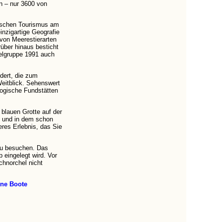
n – nur 3600 von
gischen Tourismus am
inzigartige Geografie
 von Meerestierarten
über hinaus besticht
selgruppe 1991 auch
dert, die zum
Weitblick. Sehenswert
logische Fundstätten
 blauen Grotte auf der
n und in dem schon
res Erlebnis, das Sie
 zu besuchen. Das
 eingelegt wird. Vor
chnorchel nicht
ene Boote