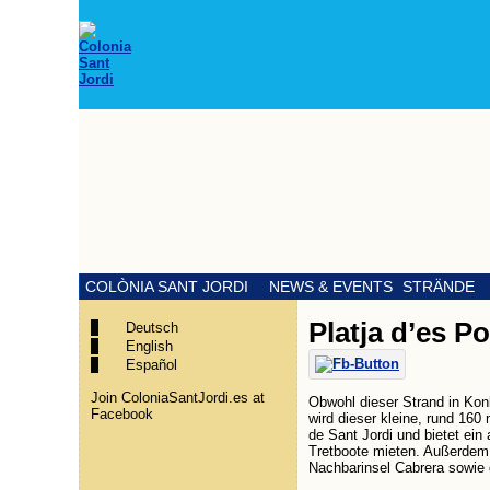
COLÒNIA SANT JORDI
NEWS & EVENTS
STRÄNDE
Platja d’es Po
Deutsch
English
Español
Join ColoniaSantJordi.es at
Obwohl dieser Strand in Ko
Facebook
wird dieser kleine, rund 16
de Sant Jordi und bietet ei
Tretboote mieten. Außerdem 
Nachbarinsel Cabrera sowie 