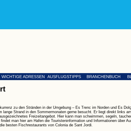
WICHTIGE ADRESSEN
AUSFLUGSTIPPS
BRANCHENBUCH
B
rt
nkurrenz zu den Stränden in der Umgebung – Es Trenc im Norden und Es Dolç
0 m lange Strand in den Sommermonaten gerne besucht. Er liegt direkt links a
n ausgezeichnetes Freizeitangebot. Hier kann man schwimmen, segeln, tauche
findet man hier am Hafen die Touristeninformation und Informationen über Au
die besten Fischrestaurants von Colonia de Sant Jordi.