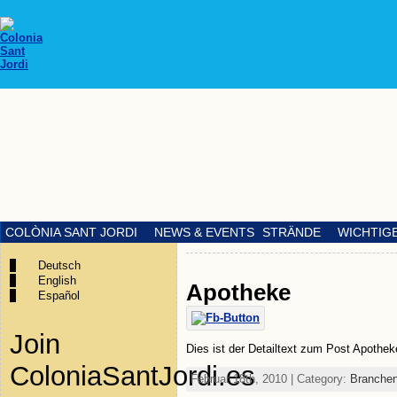
COLÒNIA SANT JORDI
NEWS & EVENTS
STRÄNDE
WICHTIG
Deutsch
English
Apotheke
Español
Join
Dies ist der Detailtext zum Post Apothek
ColoniaSantJordi.es
Februar 18th, 2010 | Category:
Branche