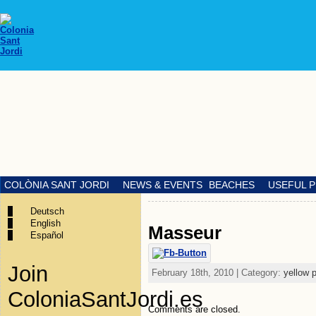
COLÒNIA SANT JORDI
NEWS & EVENTS
BEACHES
USEFUL 
«
Ärzte
Deutsch
English
Masseur
Español
Join
February 18th, 2010 | Category:
yellow 
ColoniaSantJordi.es
Comments are closed.