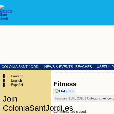
COLÒNIA SANT JORDI
NEWS & EVENTS
BEACHES
USEFUL 
«
Physiotherapie
Deutsch
English
Fitness
Español
Join
February 18th, 2010 | Category:
yellow 
ColoniaSantJordi.es
Comments are closed.